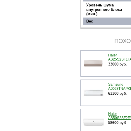
Уровень шума
внутреннего блока
(мин.)
Вес
ПОХО
Haier
AS25S2SF1F
33000
руб.
Samsung
AJ068TNAPK
63300
руб.
Haier
AS50S2SF2F
58600
руб.