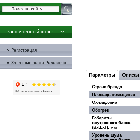
Расширенный поиск
Регистрация
Запасные части Panasonic
Параметры
Описан
Страна бренда
Площадь помещения
Охлаждение
Обогрев
Габариты
внутреннего блока
(ВхШхГ), мм
Уровень шума
внутреннего блока