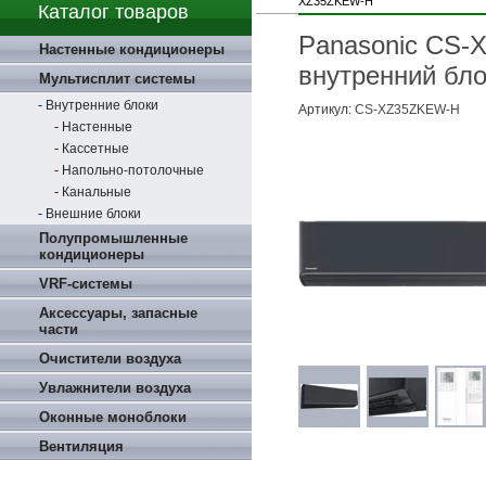
XZ35ZKEW-H
Каталог товаров
Panasonic CS
Настенные кондиционеры
внутренний бло
Мультисплит системы
Внутренние блоки
Артикул:
CS-XZ35ZKEW-H
Настенные
Кассетные
Напольно-потолочные
Канальные
Внешние блоки
Полупромышленные
кондиционеры
VRF-системы
Аксессуары, запасные
части
Очистители воздуха
Увлажнители воздуха
Оконные моноблоки
Вентиляция