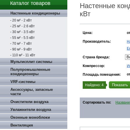
Каталог товаров
Настенные конд
кВт
Настенные кондиционеры
20 м² - 2 кВт
25 м² - 2.6 кВт
30 м² - 3.5 кВт
Цена:
о
55 м² - 5.5 кВт
Производитель:
H
70 м² - 7 кВт
E
90 м² - 9 кВт
110 м² - 11 кВт
Страна бренда:
Мультисплит системы
Компрессор:
И
Полупромышленные
кондиционеры
о
Площадь помещения:
VRF-системы
Показать
Найдено:
4
Аксессуары, запасные
части
Очистители воздуха
Сортировать по:
Назван
Увлажнители воздуха
Оконные моноблоки
Вентиляция