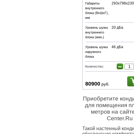
293х798х230
Габариты
внутреннего
блока (ВхШхГ),
мм
20 дБа
Уровень шума
внутреннего
блока (мин.)
46 дБа
Уровень шума
наружного
блока
−
Количество:
80900
руб.
Приобретите конд
для помещения п
метров на сайт
Center.Ru
Такой настенный конд
обеспечения комфортн