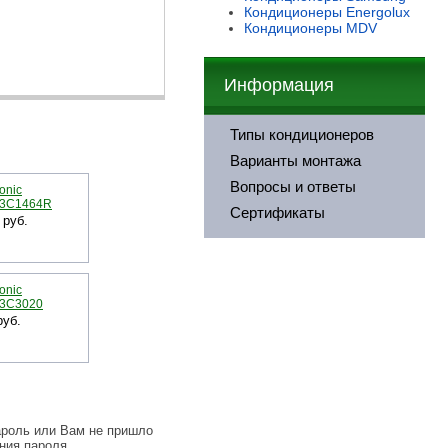
Кондиционеры
Energolux
Кондиционеры MDV
Информация
Типы кондиционеров
Варианты монтажа
Вопросы и ответы
onic
3C1464R
Сертификаты
руб.
onic
3C3020
уб.
ароль или Вам не пришло
ния пароля.