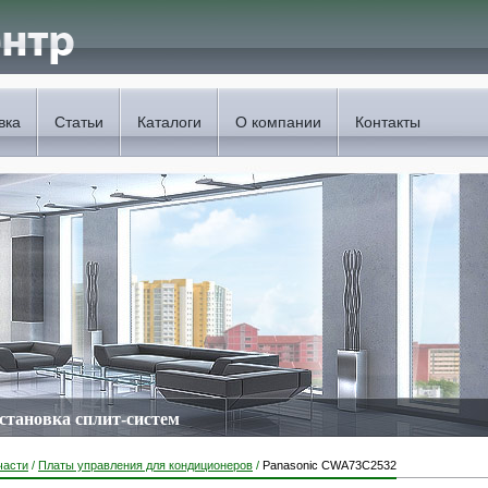
вка
Статьи
Каталоги
О компании
Контакты
установка сплит-систем
части
/
Платы управления для кондиционеров
/
Panasonic CWA73C2532