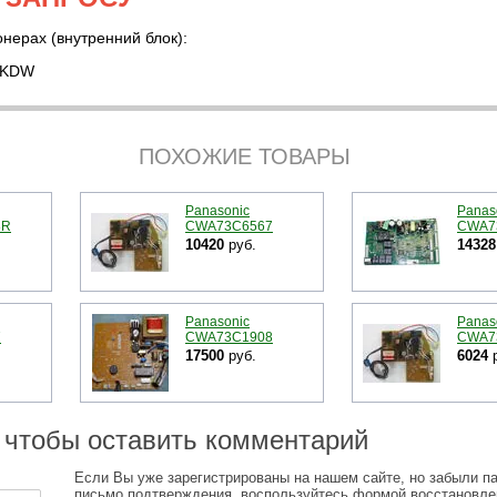
нерах (внутренний блок):
GKDW
ПОХОЖИЕ ТОВАРЫ
Panasonic
Panas
8R
CWA73C6567
CWA7
10420
руб.
14328
Panasonic
Panas
7
CWA73C1908
CWA7
17500
руб.
6024
р
 чтобы оставить комментарий
Если Вы уже зарегистрированы на нашем сайте, но забыли п
письмо подтверждения, воспользуйтесь формой восстановле