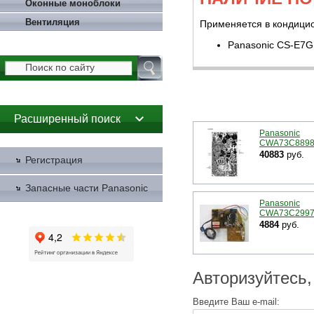
Оконные моноблоки
Вентиляция
Применяется в кондицио
Panasonic CS-E7
Расширенный поиск
Panasonic
CWA73C889
40883
руб.
Регистрация
Запасные части Panasonic
Panasonic
CWA73C299
4884
руб.
Авторизуйтесь,
Введите Ваш e-mail: