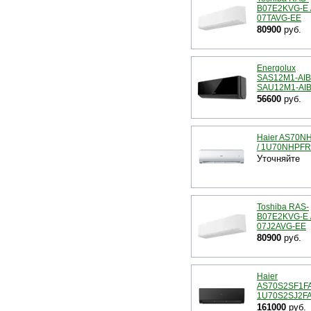
B07E2KVG-E 
07TAVG-EE
80900
руб.
Energolux
SAS12M1-AIB 
SAU12M1-AI
56600
руб.
Haier AS70
/ 1U70NHPF
Уточняйте
Toshiba RAS-
B07E2KVG-E 
07J2AVG-EE
80900
руб.
Haier
AS70S2SF1FA
1U70S2SJ2F
161000
руб.