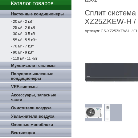
Z25XKE
Каталог товаров
Сплит система 
Настенные кондиционеры
XZ25ZKEW-H /
20 м² - 2 кВт
25 м² - 2.6 кВт
Артикул:
CS-XZ25ZKEW-H / C
30 м² - 3.5 кВт
55 м² - 5.5 кВт
70 м² - 7 кВт
90 м² - 9 кВт
110 м² - 11 кВт
Мультисплит системы
Полупромышленные
кондиционеры
VRF-системы
Аксессуары, запасные
части
Очистители воздуха
Увлажнители воздуха
Оконные моноблоки
Вентиляция