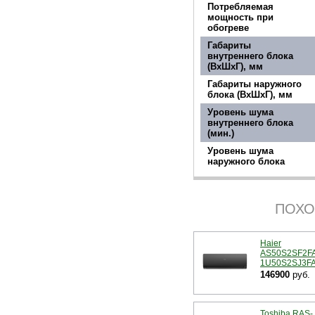
Потребляемая
мощность при
обогреве
Габариты
внутреннего блока
(ВхШхГ), мм
Габариты наружного
блока (ВхШхГ), мм
Уровень шума
внутреннего блока
(мин.)
Уровень шума
наружного блока
ПОХО
Haier
AS50S2SF2FA
1U50S2SJ3F
146900
руб.
Toshiba RAS-