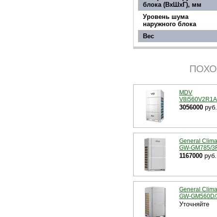
блока (ВхШхГ), мм
Уровень шума
наружного блока
Вес
ПОХО
MDV
V8i560V2R1A
3056000
руб.
General Clima
GW-GM785/3
1167000
руб.
General Clima
GW-GM560D/
Уточняйте