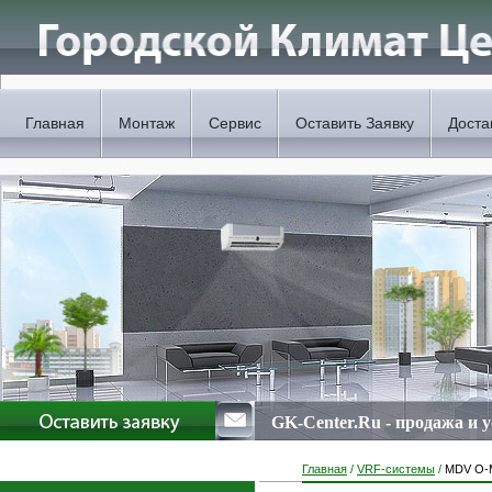
Главная
Монтаж
Сервис
Оставить Заявку
Доста
GK-Center.Ru - продажа и 
Главная
/
VRF-системы
/
MDV O-M