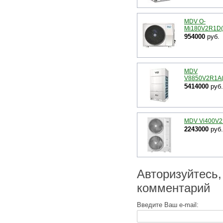
MDV O-
Mi180V2R1D(
954000
руб.
MDV
V8850V2R1A
5414000
руб.
MDV Vi400V
2243000
руб.
Авторизуйтесь,
комментарий
Введите Ваш e-mail: