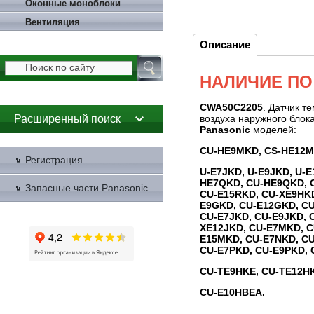
Оконные моноблоки
Вентиляция
Описание
НАЛИЧИЕ ПО
CWA50C2205
. Датчик т
Расширенный поиск
воздуха наружного блок
Panasonic
моделей:
CU-HE9MKD, CS-HE12M
Регистрация
U-E7JKD, U-E9JKD, U-E
HE7QKD, CU-HE9QKD, 
Запасные части Panasonic
CU-E15RKD, CU-XE9HKD
E9GKD, CU-E12GKD, CU
CU-E7JKD, CU-E9JKD, 
XE12JKD,
CU-E7MKD, C
E15MKD, CU-E7NKD, CU
CU-E7PKD, CU-E9PKD, 
CU-TE9HKE, CU-TE12H
CU-E10HBEA
.